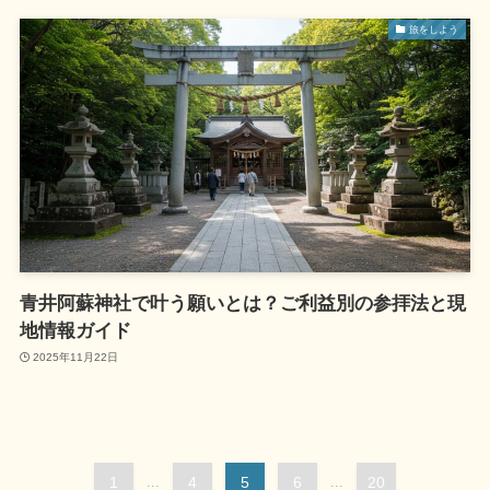
旅をしよう
青井阿蘇神社で叶う願いとは？ご利益別の参拝法と現
地情報ガイド
2025年11月22日
1
...
4
5
6
...
20