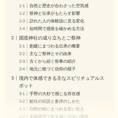
自然と歴史が合わさった空気感
祭神と伝承がもたらす影響
訪れた人の体験談に見る変化
短時間で感覚を確かめる方法
国造神社の成り立ちとご祭神
創建にまつわる伝承の概要
主なご祭神とその由来
古くから続く祭事の紹介
地元に根づく信仰の様子
境内で体感できる主なスピリチュアルス
ポット
手野の大杉で感じる存在感
鯰社の伝説と参拝のしかた
白蛇の桧にまつわる言い伝え
本殿周辺で気を感じやすい場所