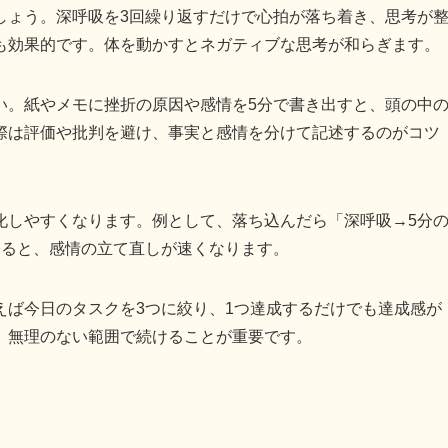
しょう。深呼吸を3回繰り返すだけで心拍が落ち着き、思考が
も効果的です。体を動かすとネガティブな思考が和らぎます。
い。紙やメモに挫折の原因や感情を5分で書き出すと、頭の中
際は評価や批判を避け、事実と感情を分けて記述するのがコツ
化しやすくなります。例として、落ち込んだら「深呼吸→5分
すると、感情の立て直しが速くなります。
えば今日のタスクを3つに絞り、1つ達成するだけでも達成感が
、無理のない範囲で続けることが重要です。