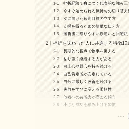
挫折経験で身につく代表的な強み三
今すぐ始められる気持ちの切り替え
次に向けた短期目標の立て方
支援を得るための簡単な伝え方
挫折後に陥りやすい勘違いと回避法
挫折を味わった人に共通する特徴10
長期的な視点で物事を捉える
粘り強く継続する力がある
向上心や野心を持ち続ける
自己肯定感が安定している
自分に厳しく改善を続ける
失敗を学びに変える柔軟性
他者への共感力が高まる傾向
小さな成功を積み上げる習慣