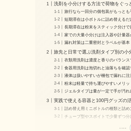
洗剤を小分けする方法で荷物をぐっ
旅行なら一回分の個包装がもっとも
短期滞在は小ボトルに詰め替えるだ
長期滞在は粉末をスティック分けで
家での大量小分けは注入器や計量器
漏れ対策は二重密封とラベルが基本
旅先と日常で選ぶ洗剤タイプ別の小
衣類用洗剤は濃度と香りのバランス
食器用洗剤は泡切れと油落ちを確認
液体は扱いやすいが梱包で漏れに注
粉末は軽量で持ち運びやすいメリッ
ジェルタイプは量が一定で手が汚れ
実践で使える容器と100円グッズの
詰め替え用ミニボトルの種類と詰め
チューブ型やスポイトで少量ずつ分