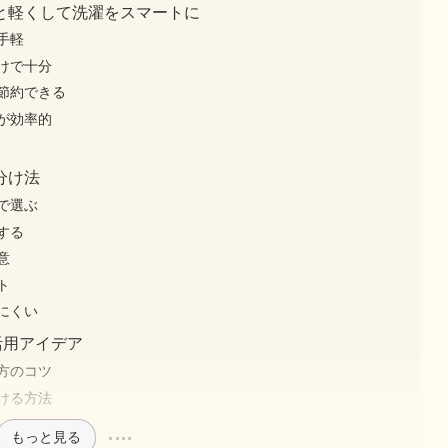
と軽くして洗濯をスマートに
手軽
けで十分
節約できる
が効率的
分け法
で選ぶ
する
意
ト
にくい
活用アイデア
方のコツ
ける方法
もっと見る