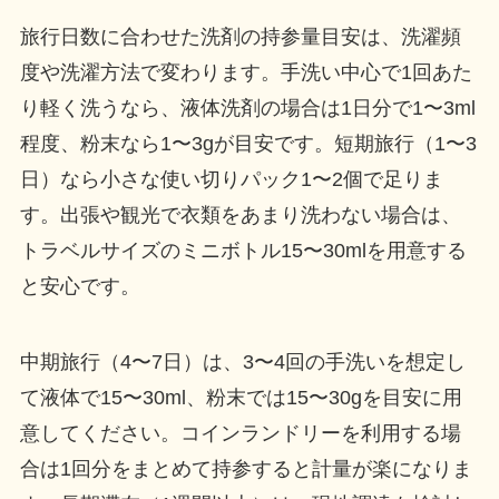
旅行日数に合わせた洗剤の持参量目安は、洗濯頻
度や洗濯方法で変わります。手洗い中心で1回あた
り軽く洗うなら、液体洗剤の場合は1日分で1〜3ml
程度、粉末なら1〜3gが目安です。短期旅行（1〜3
日）なら小さな使い切りパック1〜2個で足りま
す。出張や観光で衣類をあまり洗わない場合は、
トラベルサイズのミニボトル15〜30mlを用意する
と安心です。
中期旅行（4〜7日）は、3〜4回の手洗いを想定し
て液体で15〜30ml、粉末では15〜30gを目安に用
意してください。コインランドリーを利用する場
合は1回分をまとめて持参すると計量が楽になりま