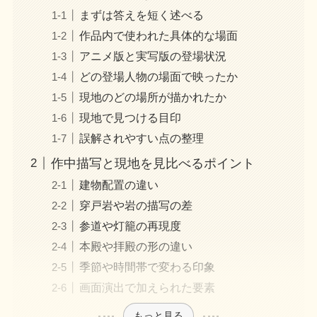
まずは答えを短く述べる
作品内で使われた具体的な場面
アニメ版と実写版の登場状況
どの登場人物の場面で映ったか
現地のどの場所が描かれたか
現地で見つける目印
誤解されやすい点の整理
作中描写と現地を見比べるポイント
建物配置の違い
穿戸岩や岩の描写の差
参道や灯籠の再現度
本殿や拝殿の形の違い
季節や時間帯で変わる印象
画面演出で加えられた要素
もっと見る