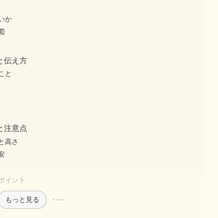
いか
図
と伝え方
こと
と注意点
と高さ
安
ポイント
もっと見る