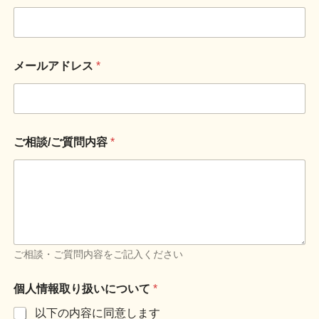
メールアドレス
*
*
ご相談/ご質問内容
*
何
に
つ
い
て
の
ご
相
談
ご相談・ご質問内容をご記入ください
で
す
個人情報取り扱いについて
*
か
？
以下の内容に同意します