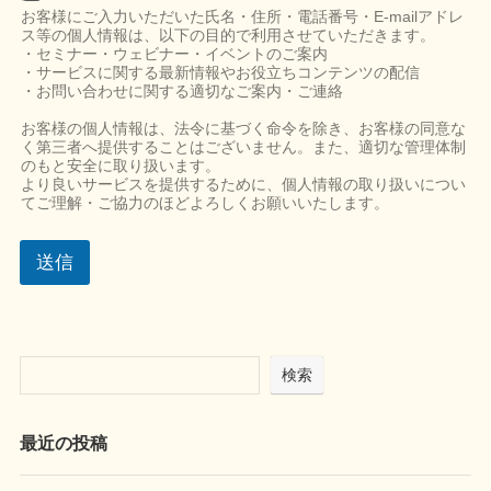
ご
お客様にご入力いただいた氏名・住所・電話番号・E-mailアドレ
相
ス等の個人情報は、以下の目的で利用させていただきます。
談
・セミナー・ウェビナー・イベントのご案内
/
・サービスに関する最新情報やお役立ちコンテンツの配信
ご
・お問い合わせに関する適切なご案内・ご連絡
質
問
お客様の個人情報は、法令に基づく命令を除き、お客様の同意な
く第三者へ提供することはございません。また、適切な管理体制
内
のもと安全に取り扱います。
容
より良いサービスを提供するために、個人情報の取り扱いについ
てご理解・ご協力のほどよろしくお願いいたします。
送信
検索
最近の投稿